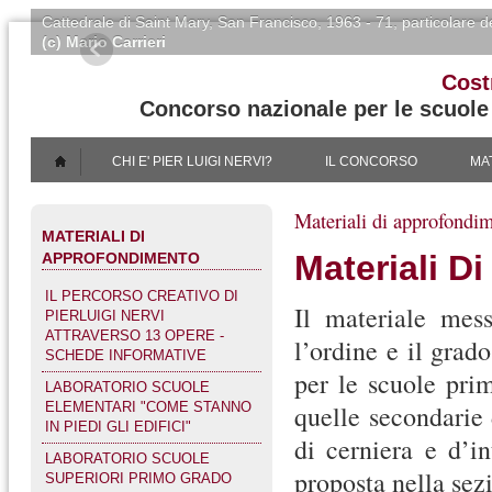
Cattedrale di Saint Mary
, San Francisco, 1963 - 71, particolare de
(c) Mario Carrieri
Cost
Concorso nazionale per le scuole i
CHI E' PIER LUIGI NERVI?
IL CONCORSO
MA
Materiali di approfondi
MATERIALI DI
Materiali D
APPROFONDIMENTO
IL PERCORSO CREATIVO DI
Il materiale mess
PIERLUIGI NERVI
ATTRAVERSO 13 OPERE -
l’ordine e il grad
SCHEDE INFORMATIVE
per le scuole prim
LABORATORIO SCUOLE
ELEMENTARI "COME STANNO
quelle secondarie 
IN PIEDI GLI EDIFICI"
di cerniera e d’in
LABORATORIO SCUOLE
proposta nella sez
SUPERIORI PRIMO GRADO