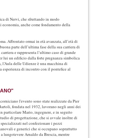
ica di Nervi, che sfruttando in modo
o di economia, anche come fondamento della
oma. Affrontato ormai in età avanzata, all’età di
uona parte dell’ultima fase della sua carriera di
 carriera e rappresenta l’ultimo caso di grande
r lui un edificio dalla forte pregnanza simbolica
a, l’Aula delle Udienze è una macchina di
 esperienza di incontro con il pontefice al
IANO"
corniciano l'evento sono state realizzate da Pier
artoli, fondata nel 1932, lavorano negli anni dei
, in particolare Mario, ingegnere, e in seguito
Studio di progettazione, che si avvale inoltre di
 specializzati nel confezionare i pezzi
manovali e generici che si occupano soprattutto
e, a lungotevere Arnaldo da Brescia, mentre