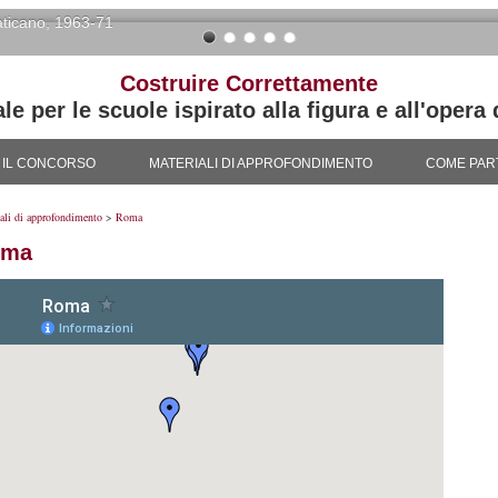
Vaticano, 1963-71
Costruire Correttamente
 per le scuole ispirato alla figura e all'opera 
IL CONCORSO
MATERIALI DI APPROFONDIMENTO
COME PAR
ali di approfondimento
>
Roma
oma