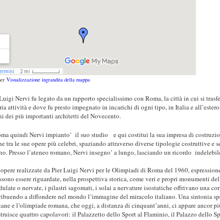
her
Visualizzazione ingrandita della mappa
Luigi Nervi fu legato da un rapporto specialissimo con Roma, la città in cui si trasfe
ia attività e dove fu presto impegnato in incarichi di ogni tipo, in Italia e all’este
ni dei più importanti architetti del Novecento.
ma quindi Nervi impianto’ il suo studio e qui costitui la sua impresa di costruzion
ne tra le sue opere più celebri, spaziando attraverso diverse tipologie costruttive e
no. Presso l’ateneo romano, Nervi insegno’ a lungo, lasciando un ricordo indelebile 
 opere realizzate da Pier Luigi Nervi per le Olimpiadi di Roma del 1960, espression
ssono essere riguardate, nella prospettiva storica, come veri e propri monumenti del
ulate o nervate, i pilastri sagomati, i solai a nervature isostatiche offrivano una c
ribuendo a diffondere nel mondo l’immagine del miracolo italiano. Una sintonia speci
iane e l’olimpiade romana, che oggi, a distanza di cinquant’anni, ci appare ancor p
truisce quattro capolavori: il Palazzetto dello Sport al Flaminio, il Palazzo dello Sp