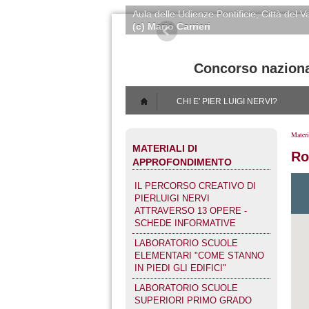
Aula delle Udienze Pontificie
, Città del 
(c) Mario Carrieri
Concorso nazionale
CHI E' PIER LUIGI NERVI?
Materi
MATERIALI DI
R
APPROFONDIMENTO
IL PERCORSO CREATIVO DI
PIERLUIGI NERVI
ATTRAVERSO 13 OPERE -
SCHEDE INFORMATIVE
LABORATORIO SCUOLE
ELEMENTARI "COME STANNO
IN PIEDI GLI EDIFICI"
LABORATORIO SCUOLE
SUPERIORI PRIMO GRADO