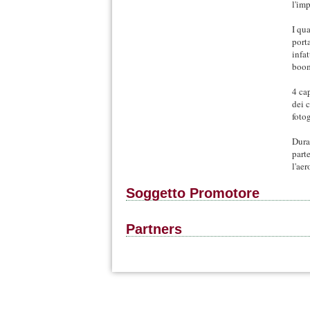
l'im
I qu
porta
infa
boom
4 ca
dei 
foto
Duran
part
l'ae
Soggetto Promotore
Partners