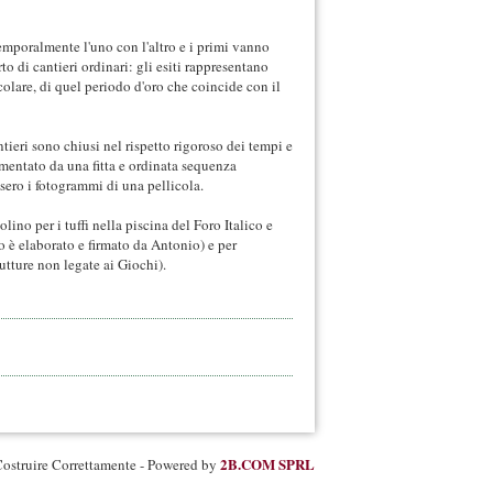
 temporalmente l'uno con l'altro e i primi vanno
to di cantieri ordinari: gli esiti rappresentano
colare, di quel periodo d'oro che coincide con il
tieri sono chiusi nel rispetto rigoroso dei tempi e
umentato da una fitta e ordinata sequenza
ssero i fotogrammi di una pellicola.
ino per i tuffi nella piscina del Foro Italico e
o è elaborato e firmato da Antonio) e per
utture non legate ai Giochi).
2B.COM SPRL
ostruire Correttamente - Powered by