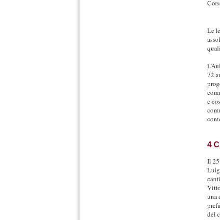
Cors
Le l
asso
quali
L’Au
72 a
prog
comm
e co
comu
cont
4 
Il 2
Luig
canti
Vitto
una 
pref
del 