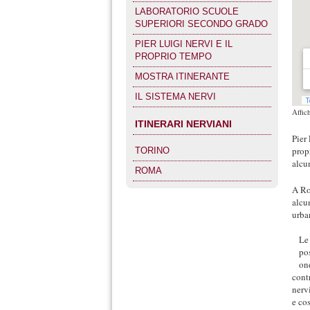
LABORATORIO SCUOLE
SUPERIORI SECONDO GRADO
PIER LUIGI NERVI E IL
PROPRIO TEMPO
MOSTRA ITINERANTE
IL SISTEMA NERVI
Affic
ITINERARI NERVIANI
Pier 
propr
TORINO
alcu
ROMA
A Ro
alcu
urba
Le
po
ond
cont
nerv
e cos