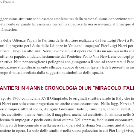
o Francia.
eggerissime strutture sono esempi emblematici della personalissima concezione stat
lutamente originale la resistenza per forma ribadisce la sua osservanza al principi
tà estetica.
la delle Udienze Papali fu l’ultima delle strutture realizzate da Pier Luigi Nervi a R
nni, il progetto per l’Aula delle Udienze in Vaticano impegno’ Pier Luigi Nervi per b
ettista. Per quasi otto anni Nervi lavoro’ a quest’opera che resta un
unicum
nella sua
ittenza papale, affidata direttamente dal Pontefice Paolo VI a Nervi, che concepi pe
struttiva. Nata per accogliere i pellegrini che giungono a Roma ad incontrare il Pap
nicazione straordinariamente efficace, capace di coinvolgere i fedeli presenti in una
empo diretta e mediata dalla suggestione simbolica dello spazio.
CANTIERI IN 4 ANNI: CRONOLOGIA DI UN "MIRACOLO ITAL
5 agosto 1960 comincia la XVII Olimpiade: le originali strutture made in Italy che in
i Nervi non solo come progettista ma anche come costruttore. Nella Ingg. Nervi e B
eri olimpici, oltre al socio, il cugino Giovanni Bartoli, i suoi figli, appena laureati
rio, architetto; mentre Antonio, il maggiore, anche lui architetto, lo affianca nello 
decina di impiegati e pochi consulenti esterni. Nell'impresa, fedelissimi capomastri,
abbricati di ferrocemento e nella messa in opera del Sistema Nervi, sono aiutati da 
cantiere in opera. La sede dello studio è nella stessa palazzina in cui Pier Luigi viv