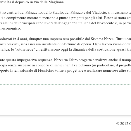
presa ha il deposito in via della Magliana.
attro cantieri del Palazzetto, dello Stadio, del Palazzo e del Viadotto, si incastrano
ti a compimento mentre si mettono a punto i progetti per gli altri. E non si tratta cer
tti alcuni dei principali capolavori dell'ingegneria italiana del Novecento e, in parti
 economico.
polavori in 4 anni, dunque: una impresa resa possibile dal Sistema Nervi. Tutti i can
costi previsti, senza nessun incidente o infortunio di operai. Ogni lavoro viene doc
grafica: le "fotoschede" ci restituiscono oggi la dinamica della costruzione, quasi fo
te questa impegnativa sequenza, Nervi tra l'altro progetta e realizza anche il trampol
ecipa senza successo ai concorsi olimpici per il velodromo (in particolare, il progett
roporto internazionale di Fiumicino (oltre a progettare e realizzare numerose altre str
© 2012 C