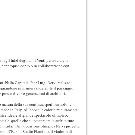
rì agli inizi degli anni Venti per avviare la
ro, per proprio conto o in collaborazione con
i. Nella Capitale, Pier Luigi Nervi realizzo’
 segnandone in maniera indelebile il paesaggio
presso diverse generazioni di architetti.
e matura della sua continua sperimentazione,
 made in Italy. All’epoca le calotte minutamente
ornice ideale al grande spettacolo olimpico,
ale, quella che si instaura tra le architetture
iù nitida. Per l’occasione olimpica Nervi progetta
ort all’Eur, lo Stadio Flaminio, il viadotto di