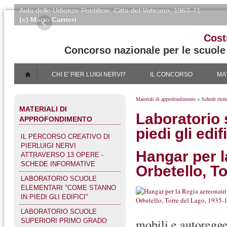
Aula delle Udienze Pontificie
, Città del Vaticano, 1963-71
(c) Mario Carrieri
Cost
Concorso nazionale per le scuole i
CHI E' PIER LUIGI NERVI?
IL CONCORSO
MA
Materiali di approfondimento
>
Schede elem
MATERIALI DI
Laboratorio 
APPROFONDIMENTO
piedi gli edif
IL PERCORSO CREATIVO DI
PIERLUIGI NERVI
Hangar per l
ATTRAVERSO 13 OPERE -
SCHEDE INFORMATIVE
Orbetello, T
LABORATORIO SCUOLE
ELEMENTARI "COME STANNO
IN PIEDI GLI EDIFICI"
LABORATORIO SCUOLE
mobili e autoregge
SUPERIORI PRIMO GRADO