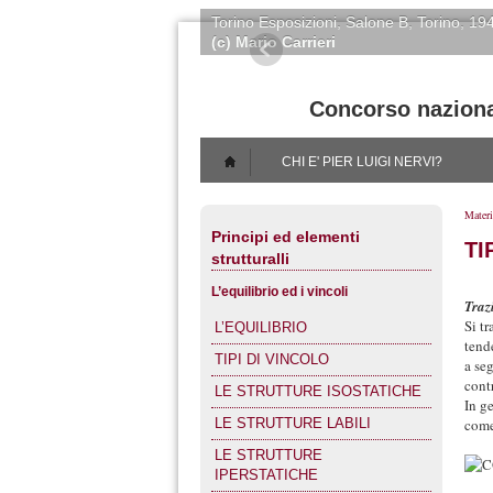
Torino Esposizioni
, Salone B, Torino, 19
(c) Mario Carrieri
Concorso nazionale
CHI E' PIER LUIGI NERVI?
Materi
Principi ed elementi
TI
strutturalli
L’equilibrio ed i vincoli
Traz
Si t
L’EQUILIBRIO
tende
TIPI DI VINCOLO
a se
cont
LE STRUTTURE ISOSTATICHE
In g
come 
LE STRUTTURE LABILI
LE STRUTTURE
IPERSTATICHE