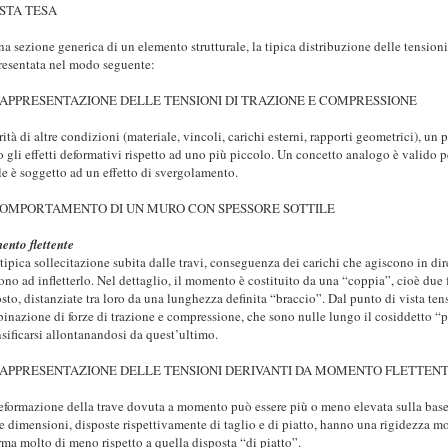
na sezione generica di un elemento strutturale, la tipica distribuzione delle tension
resentata nel modo seguente:
ità di altre condizioni (materiale, vincoli, carichi esterni, rapporti geometrici), un
 gli effetti deformativi rispetto ad uno più piccolo. Un concetto analogo è valido pe
ile è soggetto ad un effetto di svergolamento.
nto flettente
a tipica sollecitazione subita dalle travi, conseguenza dei carichi che agiscono in di
ono ad infletterlo. Nel dettaglio, il momento è costituito da una “coppia”, cioè due f
sto, distanziate tra loro da una lunghezza definita “braccio”. Dal punto di vista tens
inazione di forze di trazione e compressione, che sono nulle lungo il cosiddetto “
nsificarsi allontanandosi da quest’ultimo.
eformazione della trave dovuta a momento può essere più o meno elevata sulla base d
e dimensioni, disposte rispettivamente di taglio e di piatto, hanno una rigidezza molt
rma molto di meno rispetto a quella disposta “di piatto”.