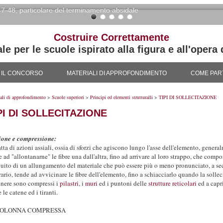
47-48, particolare del terminamento absidale
Costruire Correttamente
 per le scuole ispirato alla figura e all'opera 
IL CONCORSO
MATERIALI DI APPROFONDIMENTO
COME PAR
ali di approfondimento
>
Scuole superiori
>
Principi ed elementi strutturalli
>
TIPI DI SOLLECITAZIONE
PI DI SOLLECITAZIONE
ione e compressione:
ratta di azioni assiali, ossia di sforzi che agiscono lungo l'asse dell'elemento, gene
 ad "allontanarne" le fibre una dall'altra, fino ad arrivare al loro strappo, che comp
guito di un allungamento del materiale che può essere più o meno pronunciato, a sec
rario, tende ad avvicinare le fibre dell'elemento, fino a schiacciarlo quando la solle
enere sono compressi i
pilastri
, i
muri
ed i puntoni delle
strutture reticolari
ed a capr
le catene ed i tiranti.