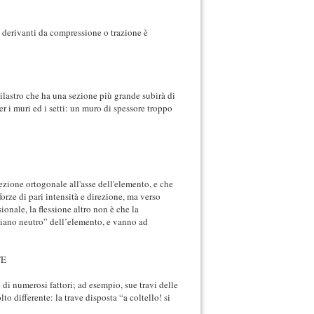
i derivanti da compressione o trazione è
 pilastro che ha una sezione più grande subirà di
r i muri ed i setti: un muro di spessore troppo
rezione ortogonale all'asse dell'elemento, e che
orze di pari intensità e direzione, ma verso
ionale, la flessione altro non è che la
piano neutro” dell’elemento, e vanno ad
i numerosi fattori; ad esempio, sue travi delle
o differente: la trave disposta “a coltello! si