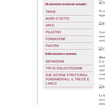
Gli elementi strutturali semplici
Su u
TRAVE
rapp
MURO O SETTO
ARCO
A par
PILASTRO
meno
FONDAZIONE
sott
PIASTRA
Sollecitazioni e tensioni
Mome
E' l
DEFINIZIONI
tend
TIPI DI SOLLECITAZIONE
oppo
comb
DUE SISTEMI STRUTTURALI
inte
FONDAMENTALI: IL TRILITE E
L’ARCO
La d
stess
defo