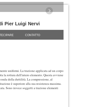
di Pier Luigi Nervi
TECIPARE
CONTATTO
ralmente uniformi. La trazione applicata ad un corpo
orta la rottura dell'intero elemento. Questa avviene
onda della duttilità. La compressione, al
citazione è superiore alla sua resistenza massima.
iata. Sono invece soggetti a trazione elementi